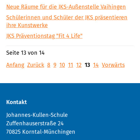
Neue Räume für die JKS-Außenstelle Vaihingen
Schülerinnen und Schüler der JKS präsentieren
ihre Kunstwerke
JKS Präventionstag "Fit 4 Life"
Seite 13 von 14
Anfang
Zurück
8
9
10
11
12
13
14
Vorwärts
Kontakt
Johannes-Kullen-Schule
Zuffenhauserstraße 24
70825 Korntal-Münchingen