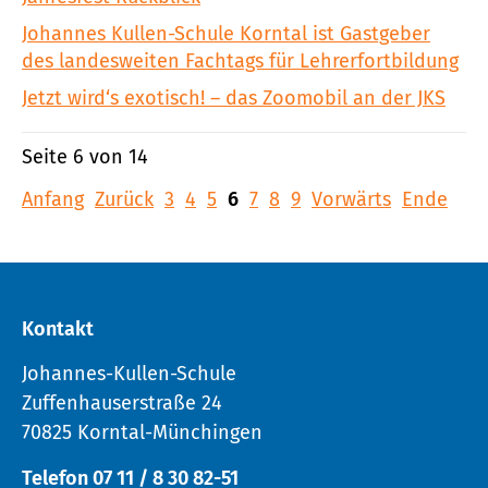
Johannes Kullen-Schule Korntal ist Gastgeber
des landesweiten Fachtags für Lehrerfortbildung
Jetzt wird‘s exotisch! – das Zoomobil an der JKS
Seite 6 von 14
Anfang
Zurück
3
4
5
6
7
8
9
Vorwärts
Ende
Kontakt
Johannes-Kullen-Schule
Zuffenhauserstraße 24
70825 Korntal-Münchingen
Telefon 07 11 / 8 30 82-51