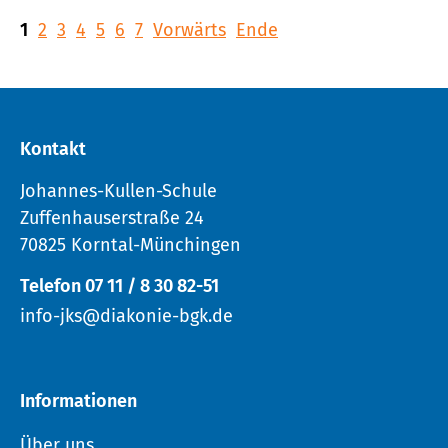
1
2
3
4
5
6
7
Vorwärts
Ende
Kontakt
Johannes-Kullen-Schule
Zuffenhauserstraße 24
70825 Korntal-Münchingen
Telefon 07 11 / 8 30 82-51
info-jks@diakonie-bgk.de
Informationen
Über uns