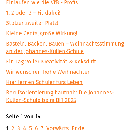
Einlaufen wie die VfB - Profis
1, 2 oder 3 – Fit dabei!
Stolzer zweiter Platz!
Kleine Cents, große Wirkung!
Basteln, Backen, Bauen – Weihnachtsstimmung
an der Johannes-Kullen-Schule
Ein Tag voller Kreativität & Keksduft
Wir wünschen frohe Weihnachten
Hier lernen Schüler fürs Leben
Berufsorientierung hautnah: Die Johannes-
Kullen-Schule beim BIT 2025
Seite 1 von 14
1
2
3
4
5
6
7
Vorwärts
Ende