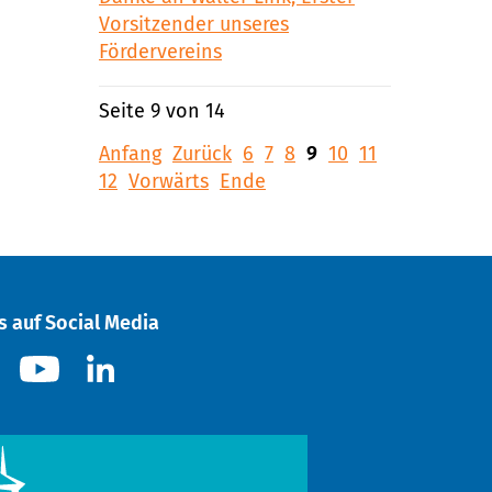
Vorsitzender unseres
Fördervereins
Seite 9 von 14
Anfang
Zurück
6
7
8
9
10
11
12
Vorwärts
Ende
s auf Social Media