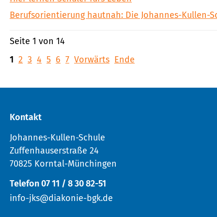
Berufsorientierung hautnah: Die Johannes-Kullen-S
Seite 1 von 14
1
2
3
4
5
6
7
Vorwärts
Ende
Kontakt
Johannes-Kullen-Schule
Zuffenhauserstraße 24
70825 Korntal-Münchingen
Telefon 07 11 / 8 30 82-51
info-jks@diakonie-bgk.de