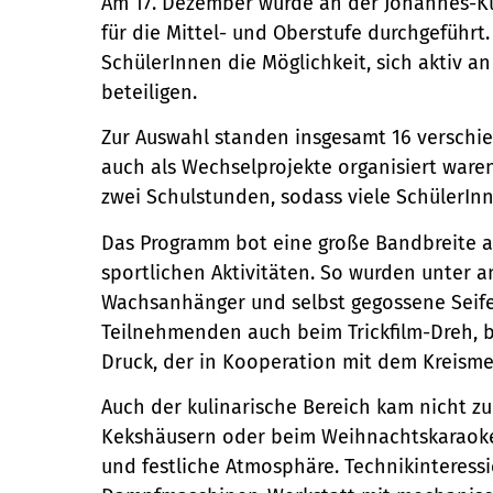
Am 17. Dezember wurde an der Johannes-Ku
für die Mittel- und Oberstufe durchgeführt
SchülerInnen die Möglichkeit, sich aktiv a
beteiligen.
Zur Auswahl standen insgesamt 16 verschie
auch als Wechselprojekte organisiert waren
zwei Schulstunden, sodass viele SchülerIn
Das Programm bot eine große Bandbreite a
sportlichen Aktivitäten. So wurden unter
Wachsanhänger und selbst gegossene Seifen 
Teilnehmenden auch beim Trickfilm-Dreh, 
Druck, der in Kooperation mit dem Kreism
Auch der kulinarische Bereich kam nicht z
Kekshäusern oder beim Weihnachtskaraoke
und festliche Atmosphäre. Technikinteress