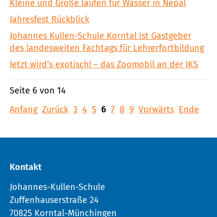
Kleine und Große laufen für Wasser in Nepal
Jahresfest Rückblick
Johannes Kullen-Schule Korntal ist Gastgeber
des landesweiten Fachtags für Lehrerfortbildung
Jetzt wird‘s exotisch! – das Zoomobil an der JKS
Seite 6 von 14
Anfang
Zurück
3
4
5
6
7
8
9
Vorwärts
Ende
Kontakt
Johannes-Kullen-Schule
Zuffenhauserstraße 24
70825 Korntal-Münchingen