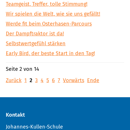
Teamgeist, Treffer, tolle Stimmung!
Wir spielen die Welt, wie sie uns gefällt!
Werde fit beim Osterhasen-Parcours
Der Dampftraktor ist da!
Selbstwertgefühl stärken
Early Bird, der beste Start in den Tag!
Seite 2 von 14
Zurück
1
2
3
4
5
6
7
Vorwärts
Ende
Kontakt
Johannes-Kullen-Schule