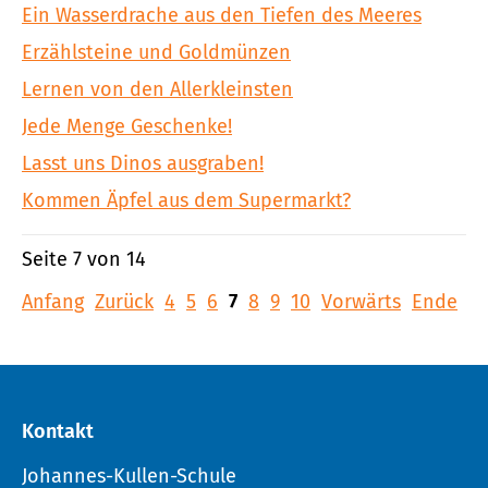
Ein Wasserdrache aus den Tiefen des Meeres
Erzählsteine und Goldmünzen
Lernen von den Allerkleinsten
Jede Menge Geschenke!
Lasst uns Dinos ausgraben!
Kommen Äpfel aus dem Supermarkt?
Seite 7 von 14
Anfang
Zurück
4
5
6
7
8
9
10
Vorwärts
Ende
Kontakt
Johannes-Kullen-Schule