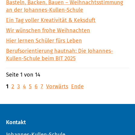
Basteln, Backen, Bauen – Weihnachtsstimmung
an der Johannes-Kullen-Schule
Ein Tag voller Kreativität & Keksduft
Wir wünschen frohe Weihnachten
Hier lernen Schüler fürs Leben
Berufsorientierung hautnah: Die Johannes-
Kullen-Schule beim BIT 2025
Seite 1 von 14
1
2
3
4
5
6
7
Vorwärts
Ende
Kontakt
Johannes-Kullen-Schule