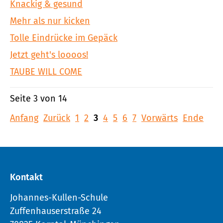
Knackig & gesund
Mehr als nur kicken
Tolle Eindrücke im Gepäck
Jetzt geht's loooos!
TAUBE WILL COME
Seite 3 von 14
Anfang
Zurück
1
2
3
4
5
6
7
Vorwärts
Ende
Kontakt
Johannes-Kullen-Schule
Zuffenhauserstraße 24