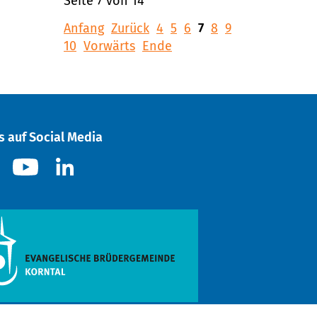
Seite 7 von 14
Anfang
Zurück
4
5
6
7
8
9
10
Vorwärts
Ende
s auf Social Media