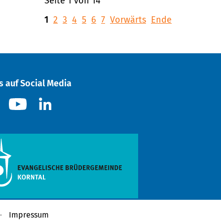
Seite 1 von 14
1
2
3
4
5
6
7
Vorwärts
Ende
s auf Social Media
Impressum