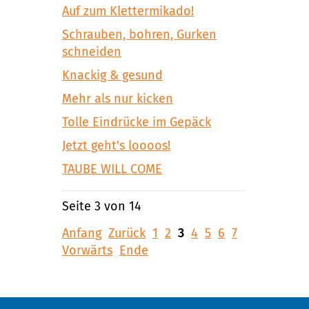
Auf zum Klettermikado!
Schrauben, bohren, Gurken
schneiden
Knackig & gesund
Mehr als nur kicken
Tolle Eindrücke im Gepäck
Jetzt geht's loooos!
TAUBE WILL COME
Seite 3 von 14
Anfang
Zurück
1
2
3
4
5
6
7
Vorwärts
Ende