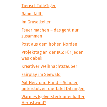
TierischTolleTiger
Baum fällt!
Im Gruselkeller
Feuer machen – das geht nur
zusammen
Post aus dem hohen Norden
Projekttag an der JKS: Für jeden
was dabei!
Kreativer Weihnachtszauber
Fairplay im Seewald
Mit Herz und Hand – Schüler
unterstützen die Tafel Ditzingen
Warmes Igelversteck oder kalter
Herbstwind?