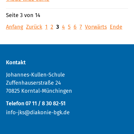
Seite 3 von 14
Anfang
Zurück
1
2
3
4
5
6
7
Vorwärts
Ende
Kontakt
Johannes-Kullen-Schule
Zuffenhauserstraße 24
70825 Korntal-Münchingen
Telefon 07 11 / 8 30 82-51
info-jks@diakonie-bgk.de