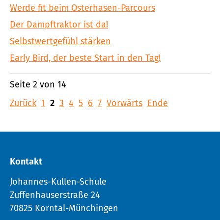
Werde fit beim Osterhasen-Parcours
Der Dampftraktor ist da!
Selbstwertgefühl stärken
Early Bird, der beste Start in den Tag!
Seite 2 von 14
Zurück
1
2
3
4
5
6
7
Vorwärts
Ende
Kontakt
Johannes-Kullen-Schule
Zuffenhauserstraße 24
70825 Korntal-Münchingen