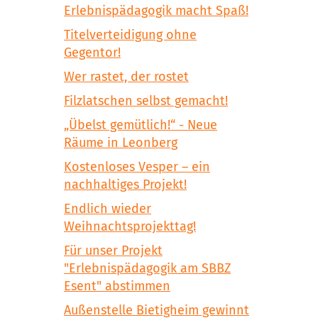
Erlebnispädagogik macht Spaß!
Titelverteidigung ohne
Gegentor!
Wer rastet, der rostet
Filzlatschen selbst gemacht!
„Übelst gemütlich!“ - Neue
Räume in Leonberg
Kostenloses Vesper – ein
nachhaltiges Projekt!
Endlich wieder
Weihnachtsprojekttag!
Für unser Projekt
"Erlebnispädagogik am SBBZ
Esent" abstimmen
Außenstelle Bietigheim gewinnt