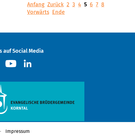
Anfang
Zurück
2
3
4
5
6
7
8
Vorwärts
Ende
s auf Social Media
Impressum