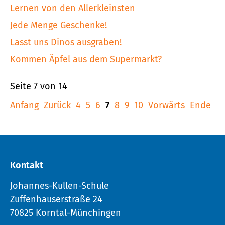
Lernen von den Allerkleinsten
Jede Menge Geschenke!
Lasst uns Dinos ausgraben!
Kommen Äpfel aus dem Supermarkt?
Seite 7 von 14
Anfang
Zurück
4
5
6
7
8
9
10
Vorwärts
Ende
Kontakt
Johannes-Kullen-Schule
Zuffenhauserstraße 24
70825 Korntal-Münchingen