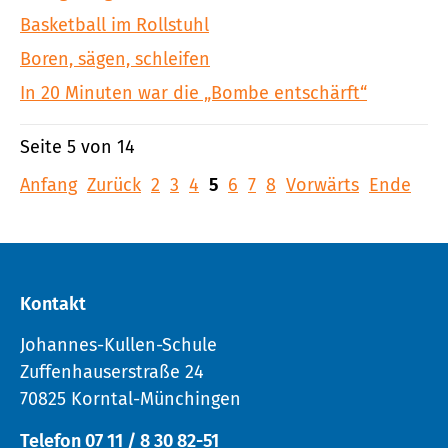
Basketball im Rollstuhl
Boren, sägen, schleifen
In 20 Minuten war die „Bombe entschärft“
Seite 5 von 14
Anfang
Zurück
2
3
4
5
6
7
8
Vorwärts
Ende
Kontakt
Johannes-Kullen-Schule
Zuffenhauserstraße 24
70825 Korntal-Münchingen
Telefon 07 11 / 8 30 82-51