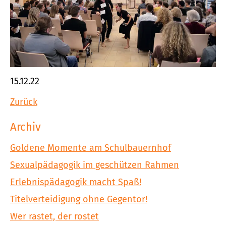
15.12.22
Zurück
Archiv
Goldene Momente am Schulbauernhof
Sexualpädagogik im geschützen Rahmen
Erlebnispädagogik macht Spaß!
Titelverteidigung ohne Gegentor!
Wer rastet, der rostet