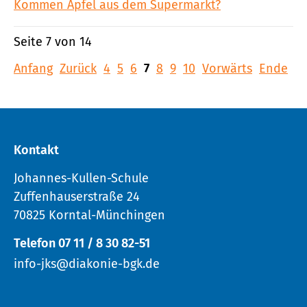
Kommen Äpfel aus dem Supermarkt?
Seite 7 von 14
Anfang
Zurück
4
5
6
7
8
9
10
Vorwärts
Ende
Kontakt
Johannes-Kullen-Schule
Zuffenhauserstraße 24
70825 Korntal-Münchingen
Telefon 07 11 / 8 30 82-51
info-jks@diakonie-bgk.de