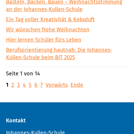
Basteln, Backen, Bauen – Weihnachtsstimmung
an der Johannes-Kullen-Schule
Ein Tag voller Kreativität & Keksduft
Wir wünschen frohe Weihnachten
Hier lernen Schüler fürs Leben
Berufsorientierung hautnah: Die Johannes-
Kullen-Schule beim BIT 2025
Seite 1 von 14
1
2
3
4
5
6
7
Vorwärts
Ende
Kontakt
Johannes-Kullen-Schule