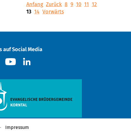
Anfang
Zurück
8
9
10
11
12
13
14
Vorwärts
s auf Social Media
Impressum