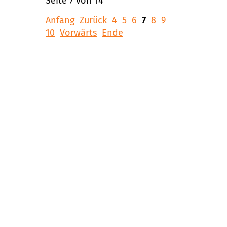
Seite 7 von 14
Anfang
Zurück
4
5
6
7
8
9
10
Vorwärts
Ende