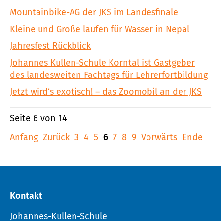
Mountainbike-AG der JKS im Landesfinale
Kleine und Große laufen für Wasser in Nepal
Jahresfest Rückblick
Johannes Kullen-Schule Korntal ist Gastgeber
des landesweiten Fachtags für Lehrerfortbildung
Jetzt wird‘s exotisch! – das Zoomobil an der JKS
Seite 6 von 14
Anfang
Zurück
3
4
5
6
7
8
9
Vorwärts
Ende
Kontakt
Johannes-Kullen-Schule