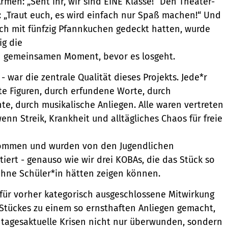
men: „Seht ihr, wir sind EINE Klasse!“ Den Theater-
: „Traut euch, es wird einfach nur Spaß machen!“ Und
sch mit fünfzig Pfannkuchen gedeckt hatten, wurde
ig die
nen gemeinsamen Moment, bevor es losgeht.
war die zentrale Qualität dieses Projekts. Jede*r
te Figuren, durch erfundene Worte, durch
, durch musikalische Anliegen. Alle waren vertreten
nn Streik, Krankheit und alltägliches Chaos für freie
nommen und wurden von den Jugendlichen
tiert - genauso wie wir drei KOBAs, die das Stück so
 ohne Schüler*in hätten zeigen können.
für vorher kategorisch ausgeschlossene Mitwirkung
Stückes zu einem so ernsthaften Anliegen gemacht,
tagesaktuelle Krisen nicht nur überwunden, sondern