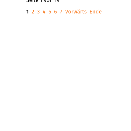
Seite 1 von 14
1
2
3
4
5
6
7
Vorwärts
Ende