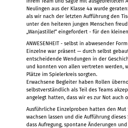
ihrem Team und sagte mit ausgebreiteten Ar
Neulingen aus der Klasse 4a wurde geraten
als wir nach der letzten Aufführung den Ti
unter den heiteren jungen Menschen freud
„Wanjastille!“ eingefordert - für den klei
ANWESENHEIT - selbst in abwesender Form - 
Einzelne war präsent — durch selbst gebau
entscheidende Wendungen in der Geschichte
und konnten von allen vertreten werden, we
Plätze im Spielerkreis sorgten.
Erwachsene Begleiter haben Rollen über
selbstverständlich als Teil des Teams akzep
angelegt hatten, dass wir es zur Not auch
Ausführliche Einzelproben hatten den Mut 
wachsen lassen und die Aufführung dieses 
dass Aufregung, spontane Änderungen und 