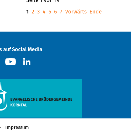
Seite 1 von 14
1
2
3
4
5
6
7
Vorwärts
Ende
s auf Social Media
Impressum