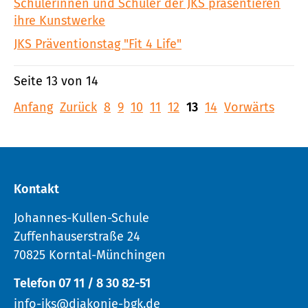
Schülerinnen und Schüler der JKS präsentieren
ihre Kunstwerke
JKS Präventionstag "Fit 4 Life"
Seite 13 von 14
Anfang
Zurück
8
9
10
11
12
13
14
Vorwärts
Kontakt
Johannes-Kullen-Schule
Zuffenhauserstraße 24
70825 Korntal-Münchingen
Telefon 07 11 / 8 30 82-51
info-jks@diakonie-bgk.de