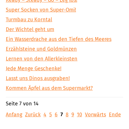
Super Socken von Super-Omi!
Turmbau zu Korntal
Der Wichtel geht um
Ein Wasserdrache aus den Tiefen des Meeres
Erzählsteine und Goldmünzen
Lernen von den Allerkleinsten
Jede Menge Geschenke!
Lasst uns Dinos ausgraben!
Kommen Äpfel aus dem Supermarkt?
Seite 7 von 14
Anfang
Zurück
4
5
6
7
8
9
10
Vorwärts
Ende