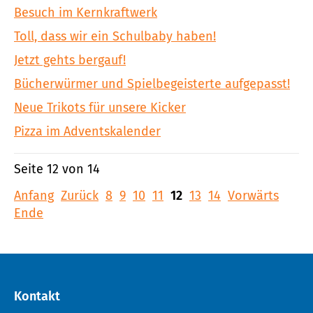
Besuch im Kernkraftwerk
Toll, dass wir ein Schulbaby haben!
Jetzt gehts bergauf!
Bücherwürmer und Spielbegeisterte aufgepasst!
Neue Trikots für unsere Kicker
Pizza im Adventskalender
Seite 12 von 14
Anfang
Zurück
8
9
10
11
12
13
14
Vorwärts
Ende
Kontakt