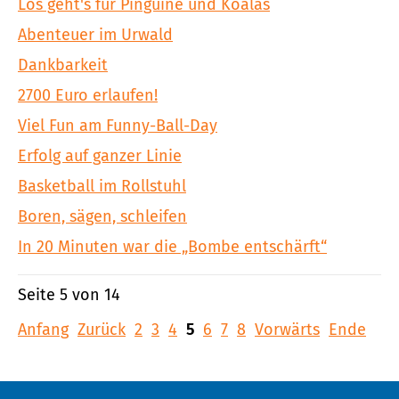
Los geht's für Pinguine und Koalas
Abenteuer im Urwald
Dankbarkeit
2700 Euro erlaufen!
Viel Fun am Funny-Ball-Day
Erfolg auf ganzer Linie
Basketball im Rollstuhl
Boren, sägen, schleifen
In 20 Minuten war die „Bombe entschärft“
Seite 5 von 14
Anfang
Zurück
2
3
4
5
6
7
8
Vorwärts
Ende