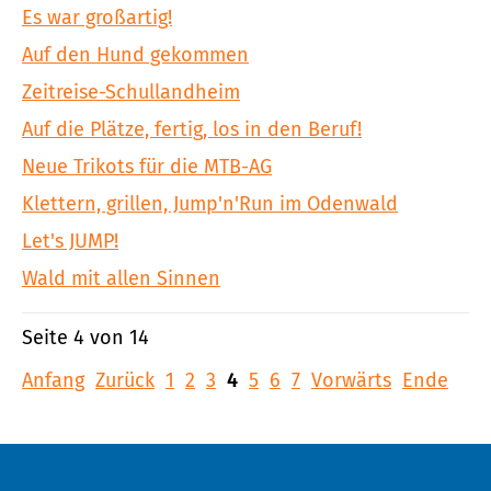
Es war großartig!
Auf den Hund gekommen
Zeitreise-Schullandheim
Auf die Plätze, fertig, los in den Beruf!
Neue Trikots für die MTB-AG
Klettern, grillen, Jump'n'Run im Odenwald
Let's JUMP!
Wald mit allen Sinnen
Seite 4 von 14
Anfang
Zurück
1
2
3
4
5
6
7
Vorwärts
Ende