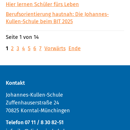
Hier lernen Schüler fürs Leben
Berufsorientierung hautnah: Die Johannes-
Kullen-Schule beim BIT 2025
Seite 1 von 14
1
2
3
4
5
6
7
Vorwärts
Ende
Kontakt
Johannes-Kullen-Schule
Zuffenhauserstraße 24
70825 Korntal-Münchingen
Telefon 07 11 / 8 30 82-51