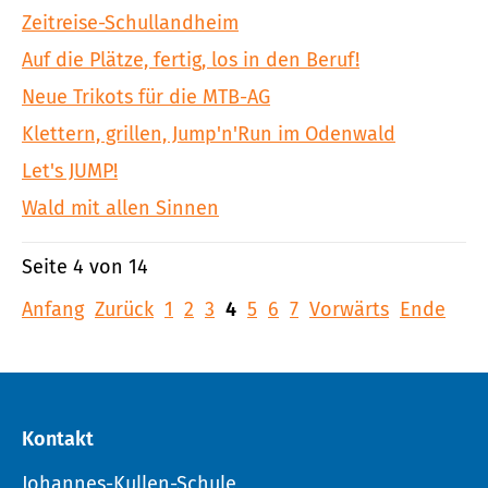
Zeitreise-Schullandheim
Auf die Plätze, fertig, los in den Beruf!
Neue Trikots für die MTB-AG
Klettern, grillen, Jump'n'Run im Odenwald
Let's JUMP!
Wald mit allen Sinnen
Seite 4 von 14
Anfang
Zurück
1
2
3
4
5
6
7
Vorwärts
Ende
Kontakt
Johannes-Kullen-Schule