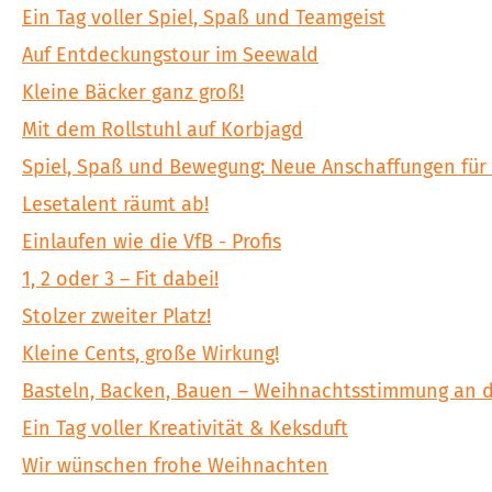
Ein Tag voller Spiel, Spaß und Teamgeist
Auf Entdeckungstour im Seewald
Kleine Bäcker ganz groß!
Mit dem Rollstuhl auf Korbjagd
Spiel, Spaß und Bewegung: Neue Anschaffungen für
Lesetalent räumt ab!
Einlaufen wie die VfB - Profis
1, 2 oder 3 – Fit dabei!
Stolzer zweiter Platz!
Kleine Cents, große Wirkung!
Basteln, Backen, Bauen – Weihnachtsstimmung an d
Ein Tag voller Kreativität & Keksduft
Wir wünschen frohe Weihnachten