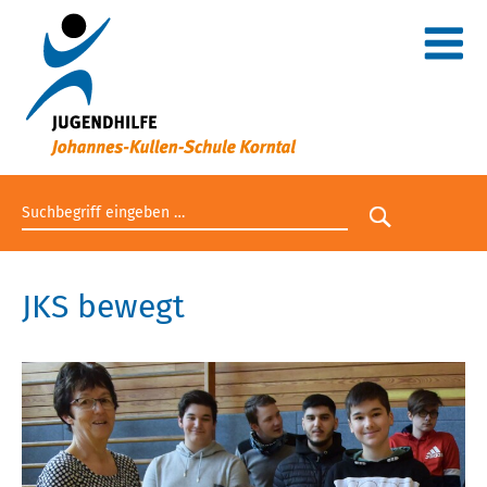
Suchbegriff eingeben
Suche star
JKS bewegt