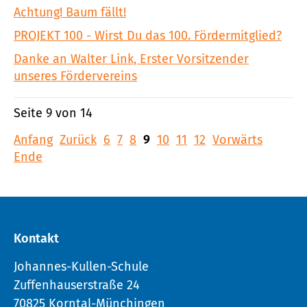
Achtung! Baum fällt!
PROJEKT 100 - Wirst Du das 100. Fördermitglied?
Danke an Walter Link, Erster Vorsitzender
unseres Fördervereins
Seite 9 von 14
Anfang
Zurück
6
7
8
9
10
11
12
Vorwärts
Ende
Kontakt
Johannes-Kullen-Schule
Zuffenhauserstraße 24
70825 Korntal-Münchingen