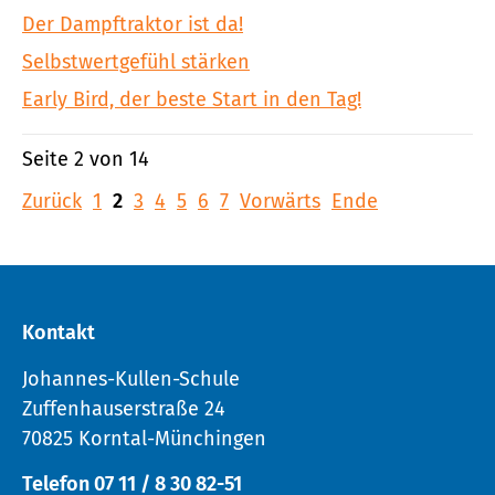
Der Dampftraktor ist da!
Selbstwertgefühl stärken
Early Bird, der beste Start in den Tag!
Seite 2 von 14
Zurück
1
2
3
4
5
6
7
Vorwärts
Ende
Kontakt
Johannes-Kullen-Schule
Zuffenhauserstraße 24
70825 Korntal-Münchingen
Telefon 07 11 / 8 30 82-51