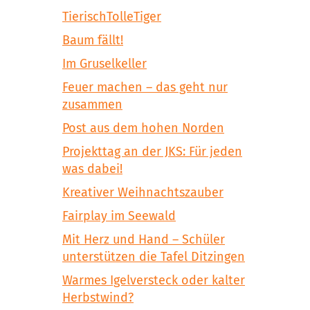
TierischTolleTiger
Baum fällt!
Im Gruselkeller
Feuer machen – das geht nur
zusammen
Post aus dem hohen Norden
Projekttag an der JKS: Für jeden
was dabei!
Kreativer Weihnachtszauber
Fairplay im Seewald
Mit Herz und Hand – Schüler
unterstützen die Tafel Ditzingen
Warmes Igelversteck oder kalter
Herbstwind?