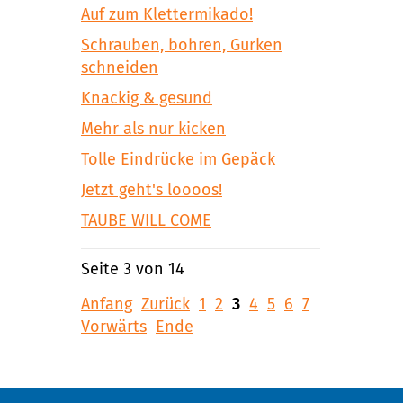
Auf zum Klettermikado!
Schrauben, bohren, Gurken
schneiden
Knackig & gesund
Mehr als nur kicken
Tolle Eindrücke im Gepäck
Jetzt geht's loooos!
TAUBE WILL COME
Seite 3 von 14
Anfang
Zurück
1
2
3
4
5
6
7
Vorwärts
Ende