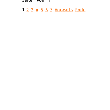
Seite 1 von 14
1
2
3
4
5
6
7
Vorwärts
Ende