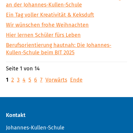
an der Johannes-Kullen-Schule
Ein Tag voller Kreativität & Keksduft
Wir wünschen frohe Weihnachten
Hier lernen Schüler fürs Leben
Berufsorientierung hautnah: Die Johannes-
Kullen-Schule beim BIT 2025
Seite 1 von 14
1
2
3
4
5
6
7
Vorwärts
Ende
Kontakt
Johannes-Kullen-Schule