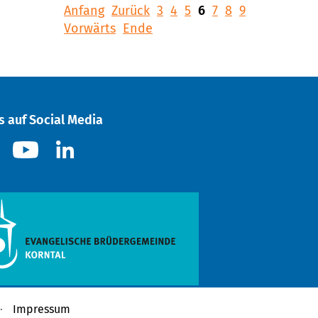
Anfang
Zurück
3
4
5
6
7
8
9
Vorwärts
Ende
s auf Social Media
Impressum