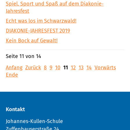
Spiel, Sport und Spaß auf dem Diakonie-
Jahresfest
Echt was los im Schwarzwald!
DIAKONIE-JAHRESFEST 2019
Kein Bock auf Gewalt!
Seite 11 von 14
Anfang
Zurück
8
9
10
11
12
13
14
Vorwärts
Ende
Kontakt
Johannes-Kullen-Schule
Zuffenhauserstraße 24