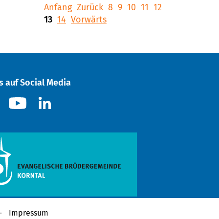
Anfang
Zurück
8
9
10
11
12
13
14
Vorwärts
s auf Social Media
Impressum