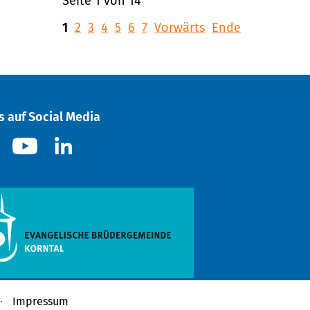
Seite 1 von 14
1
2
3
4
5
6
7
Vorwärts
Ende
s auf Social Media
Impressum