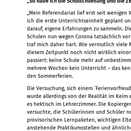
„So habe ich die Schulschließung und die Ze
„Mein Referendariat lief erst seit wenigen
ich die erste Unterrichtseinheit geplant u
darauf, eigene Erfahrungen zu sammeln. Di
Schulen nun wegen Corona tatsächlich vo
traf mich daher hart. Wie vermutlich viele
diesem Zeitpunkt noch nicht wirklich eino
passiert: keine Schule mehr auf unbestimmt
mehrere Wochen kein Unterricht – das ken
den Sommerferien.
Die Versuchung, sich einem ´Ferienvorfreu
wurde allerdings von der Realität im Keim e
es hektisch im Lehrerzimmer. Die Kopiergerä
versuchte, die Schülerinnen und Schüler n
provisorischen Lernpaketen, wichtigen Elte
anstehende Praktikumsstellen und ähnlich