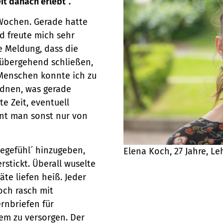
it danach erlebt“.
 Wochen. Gerade hatte
nd freute mich sehr
e Meldung, dass die
rübergehend schließen,
 Menschen konnte ich zu
rdnen, was gerade
e Zeit, eventuell
nt man sonst nur von
degefühl´ hinzugeben,
Elena Koch, 27 Jahre, L
rstickt. Überall wuselte
te liefen heiß. Jeder
och rasch mit
rnbriefen für
em zu versorgen. Der