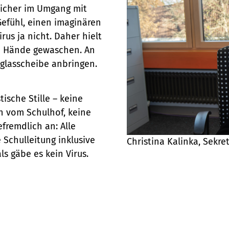
sicher im Umgang mit
Gefühl, einen imaginären
rus ja nicht. Daher hielt
e Hände gewaschen. An
iglasscheibe anbringen.
ische Stille – keine
n vom Schulhof, keine
efremdlich an: Alle
 Schulleitung inklusive
Christina Kalinka, Sekre
ls gäbe es kein Virus.