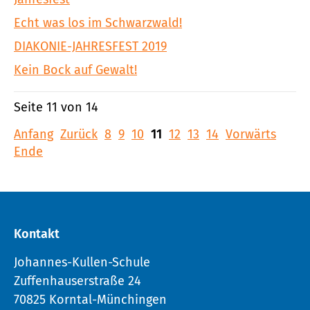
Echt was los im Schwarzwald!
DIAKONIE-JAHRESFEST 2019
Kein Bock auf Gewalt!
Seite 11 von 14
Anfang
Zurück
8
9
10
11
12
13
14
Vorwärts
Ende
Kontakt
Johannes-Kullen-Schule
Zuffenhauserstraße 24
70825 Korntal-Münchingen