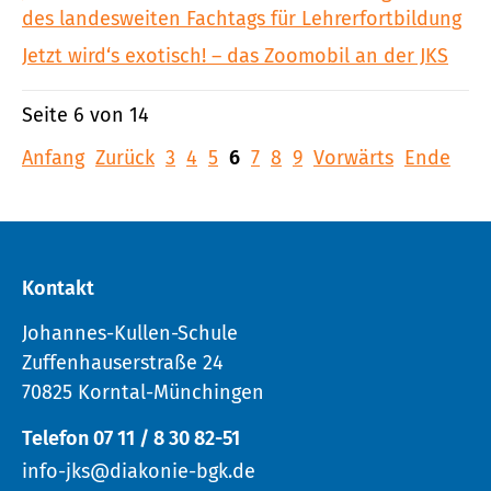
des landesweiten Fachtags für Lehrerfortbildung
Jetzt wird‘s exotisch! – das Zoomobil an der JKS
Seite 6 von 14
Anfang
Zurück
3
4
5
6
7
8
9
Vorwärts
Ende
Kontakt
Johannes-Kullen-Schule
Zuffenhauserstraße 24
70825 Korntal-Münchingen
Telefon 07 11 / 8 30 82-51
info-jks@diakonie-bgk.de