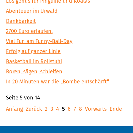
Los geht's für Pinguine und Koalas
Abenteuer im Urwald
Dankbarkeit
2700 Euro erlaufen!
Viel Fun am Funny-Ball-Day
Erfolg auf ganzer Linie
Basketball im Rollstuhl
Boren, sägen, schleifen
In 20 Minuten war die „Bombe entschärft“
Seite 5 von 14
Anfang
Zurück
2
3
4
5
6
7
8
Vorwärts
Ende