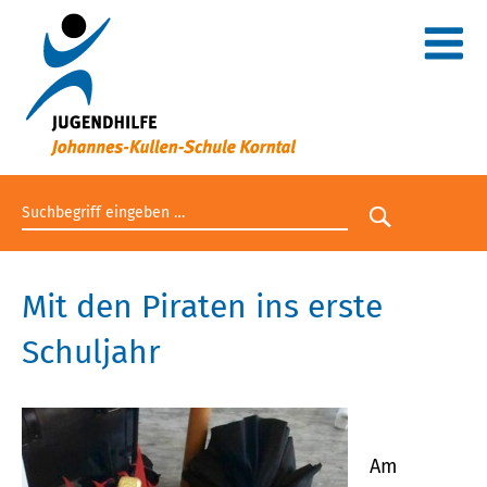
Suchbegriff eingeben
Suche star
Mit den Piraten ins erste
Schuljahr
Am