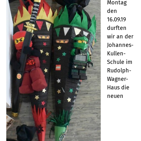
Montag
den
16.09.19
durften
wir an der
Johannes-
Kullen-
Schule im
Rudolph-
Wagner-
Haus die
neuen