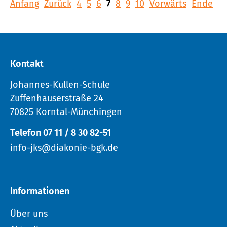
Anfang
Zurück
4
5
6
7
8
9
10
Vorwärts
Ende
Kontakt
Johannes-Kullen-Schule
Zuffenhauserstraße 24
70825 Korntal-Münchingen
Telefon 07 11 / 8 30 82-51
info-jks@diakonie-bgk.de
Informationen
Über uns