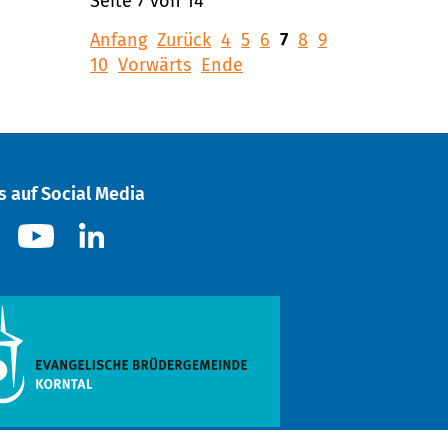
Seite 7 von 14
Anfang
Zurück
4
5
6
7
8
9
10
Vorwärts
Ende
s auf Social Media